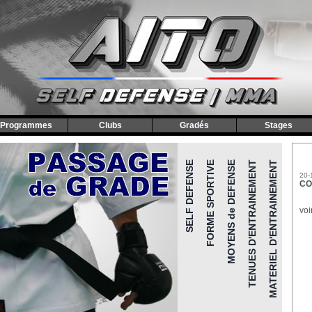
Programmes
Clubs
Gradés
Stages
SELF DEFENSE
FORME SPORTIVE
MOYENS de DEFENSE
TENUES D'ENTRAINEMENT
MATERIEL D'ENTRAINEMENT
20-
CO
voi