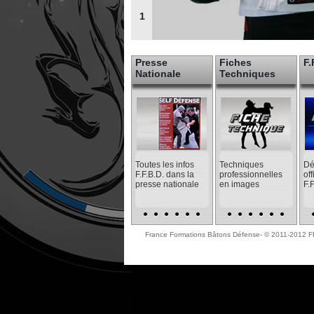
1
Presse
Fiches
F.
Nationale
Techniques
Toutes les infos
Techniques
Dé
F.F.B.D. dans la
professionnelles
off
presse nationale
en images
F.
France Formations Bâtons Défense- © 2011-2012 