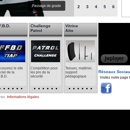
Passage de grade
2
3
4
5
6
F.B.D.
Challenge
Vitrine
Patrol
Aito
couvrez le site
Compétition pour
Tenues, matériel,
Réseaux Socia
iciel de la
les pro de la
support
F.B.D.
sécurité
pédagogique
Visitez notre pag
|
Informations légales
FFBD